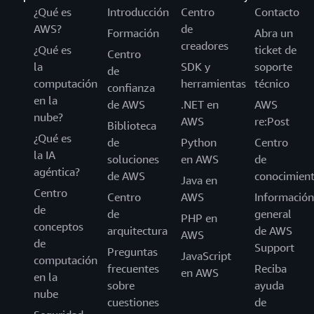
¿Qué es
Introducción
Centro
Contacto
AWS?
de
Formación
Abra un
creadores
¿Qué es
ticket de
Centro
la
SDK y
soporte
de
computación
herramientas
técnico
confianza
en la
de AWS
.NET en
AWS
nube?
AWS
re:Post
Biblioteca
¿Qué es
de
Python
Centro
la IA
soluciones
en AWS
de
agéntica?
de AWS
conocimien
Java en
Centro
Centro
AWS
Información
de
de
general
PHP en
conceptos
arquitectura
de AWS
AWS
de
Support
Preguntas
JavaScript
computación
frecuentes
Reciba
en AWS
en la
sobre
ayuda
nube
cuestiones
de