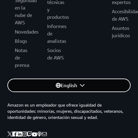
Seguridad
técnicas
expertos
en la
y
Accesibilida
nube de
productos
de AWS
AWS
Informes
Asuntos
Novedades
de
jurídicos
Blogs
analistas
Notas
Socios
de
de AWS
prensa
English
Amazon es un empleador que ofrece igualdad de
oportunidades: minorías, mujeres, discapacitados, veteranos,
identidad de género, orientación sexual y edad.