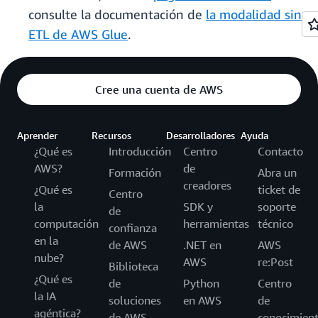
consulte la documentación de
la modalidad sin
ETL de AWS Glue
.
Cree una cuenta de AWS
Aprender
Recursos
Desarrolladores
Ayuda
¿Qué es
Introducción
Centro
Contacto
AWS?
de
Formación
Abra un
creadores
¿Qué es
ticket de
Centro
la
SDK y
soporte
de
computación
herramientas
técnico
confianza
en la
de AWS
.NET en
AWS
nube?
AWS
re:Post
Biblioteca
¿Qué es
de
Python
Centro
la IA
soluciones
en AWS
de
agéntica?
de AWS
conocimien