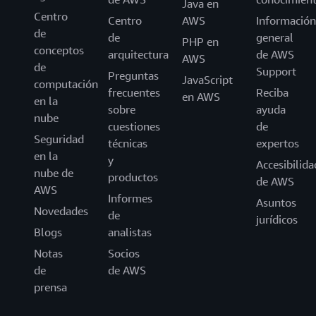
Java en
Centro
Centro
AWS
Información
de
de
general
PHP en
conceptos
arquitectura
de AWS
AWS
de
Support
Preguntas
JavaScript
computación
frecuentes
Reciba
en AWS
en la
sobre
ayuda
nube
cuestiones
de
Seguridad
técnicas
expertos
en la
y
Accesibilida
nube de
productos
de AWS
AWS
Informes
Asuntos
Novedades
de
jurídicos
Blogs
analistas
Notas
Socios
de
de AWS
prensa