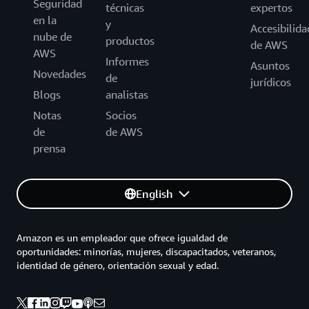
Seguridad
técnicas
expertos
en la
y
Accesibilida
nube de
productos
de AWS
AWS
Informes
Asuntos
Novedades
de
jurídicos
Blogs
analistas
Notas
Socios
de
de AWS
prensa
English
Amazon es un empleador que ofrece igualdad de
oportunidades: minorías, mujeres, discapacitados, veteranos,
identidad de género, orientación sexual y edad.