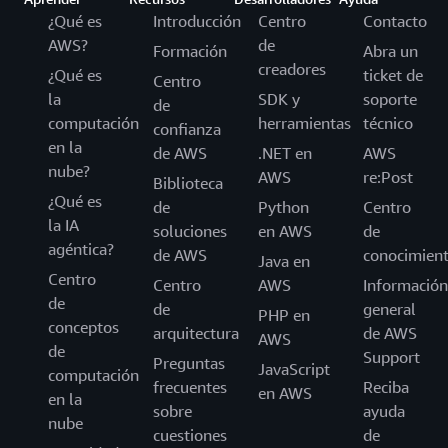
¿Qué es
Introducción
Centro
Contacto
AWS?
de
Formación
Abra un
creadores
¿Qué es
ticket de
Centro
la
SDK y
soporte
de
computación
herramientas
técnico
confianza
en la
de AWS
.NET en
AWS
nube?
AWS
re:Post
Biblioteca
¿Qué es
de
Python
Centro
la IA
soluciones
en AWS
de
agéntica?
de AWS
conocimien
Java en
Centro
Centro
AWS
Información
de
de
general
PHP en
conceptos
arquitectura
de AWS
AWS
de
Support
Preguntas
JavaScript
computación
frecuentes
Reciba
en AWS
en la
sobre
ayuda
nube
cuestiones
de