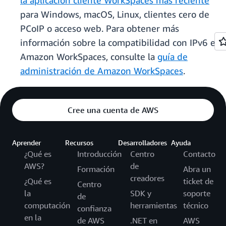
la aplicación cliente WorkSpaces más reciente
para Windows, macOS, Linux, clientes cero de
PCoIP o acceso web. Para obtener más
información sobre la compatibilidad con IPv6 en
Amazon WorkSpaces, consulte la
guía de
administración de Amazon WorkSpaces
.
Cree una cuenta de AWS
Aprender
Recursos
Desarrolladores
Ayuda
¿Qué es
Introducción
Centro
Contacto
AWS?
de
Formación
Abra un
creadores
¿Qué es
ticket de
Centro
la
SDK y
soporte
de
computación
herramientas
técnico
confianza
en la
de AWS
.NET en
AWS