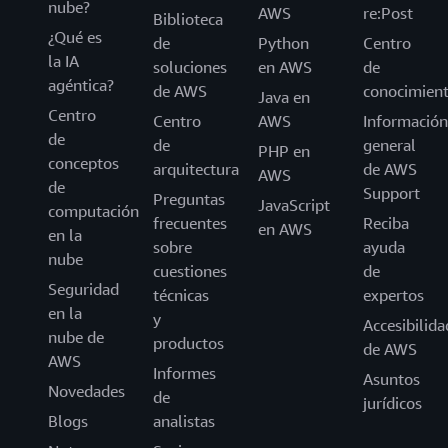
nube?
AWS
re:Post
Biblioteca
¿Qué es
de
Python
Centro
la IA
soluciones
en AWS
de
agéntica?
de AWS
conocimien
Java en
Centro
Centro
AWS
Información
de
de
general
PHP en
conceptos
arquitectura
de AWS
AWS
de
Support
Preguntas
JavaScript
computación
frecuentes
Reciba
en AWS
en la
sobre
ayuda
nube
cuestiones
de
Seguridad
técnicas
expertos
en la
y
Accesibilida
nube de
productos
de AWS
AWS
Informes
Asuntos
Novedades
de
jurídicos
Blogs
analistas