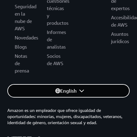
cuestiones
de
Seguridad
técnicas
expertos
en la
y
Accesibilida
nube de
productos
de AWS
AWS
Informes
Asuntos
Novedades
de
jurídicos
Blogs
analistas
Notas
Socios
de
de AWS
prensa
English
Amazon es un empleador que ofrece igualdad de
oportunidades: minorías, mujeres, discapacitados, veteranos,
identidad de género, orientación sexual y edad.