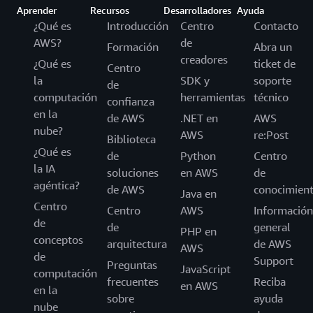
Aprender
Recursos
Desarrolladores
Ayuda
¿Qué es
Introducción
Centro
Contacto
AWS?
de
Formación
Abra un
creadores
¿Qué es
ticket de
Centro
la
SDK y
soporte
de
computación
herramientas
técnico
confianza
en la
de AWS
.NET en
AWS
nube?
AWS
re:Post
Biblioteca
¿Qué es
de
Python
Centro
la IA
soluciones
en AWS
de
agéntica?
de AWS
conocimien
Java en
Centro
Centro
AWS
Información
de
de
general
PHP en
conceptos
arquitectura
de AWS
AWS
de
Support
Preguntas
JavaScript
computación
frecuentes
Reciba
en AWS
en la
sobre
ayuda
nube