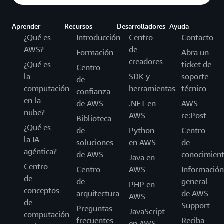
Aprender
Recursos
Desarrolladores
Ayuda
¿Qué es
Introducción
Centro
Contacto
AWS?
de
Formación
Abra un
creadores
¿Qué es
ticket de
Centro
la
SDK y
soporte
de
computación
herramientas
técnico
confianza
en la
de AWS
.NET en
AWS
nube?
AWS
re:Post
Biblioteca
¿Qué es
de
Python
Centro
la IA
soluciones
en AWS
de
agéntica?
de AWS
conocimien
Java en
Centro
Centro
AWS
Información
de
de
general
PHP en
conceptos
arquitectura
de AWS
AWS
de
Support
Preguntas
JavaScript
computación
frecuentes
Reciba
en AWS