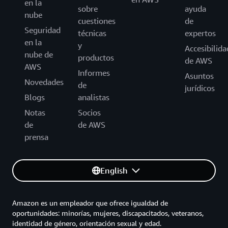
en la
sobre
ayuda
nube
cuestiones
de
Seguridad
técnicas
expertos
en la
y
Accesibilida
nube de
productos
de AWS
AWS
Informes
Asuntos
Novedades
de
jurídicos
Blogs
analistas
Notas
Socios
de
de AWS
prensa
English
Amazon es un empleador que ofrece igualdad de
oportunidades: minorías, mujeres, discapacitados, veteranos,
identidad de género, orientación sexual y edad.