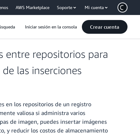
enos
AWS Marketplace
Soporte
Mi cuenta
Crear cuenta
úsqueda
Iniciar sesión en la consola
entre repositorios para
de las inserciones
 en los repositorios de un registro
ente valiosa si administra varios
capas de imagen, puedes insertar imágenes
co, y reducir los costos de almacenamiento