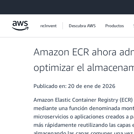
Saltar al contenido principal
re:Invent
Descubra AWS
Productos
Amazon ECR ahora admit
optimizar el almacenam
Publicado en:
20 de ene de 2026
Amazon Elastic Container Registry (ECR)
mediante una función denominada montaje
microservicios o aplicaciones creados a
más rápidamente reutilizando las capas e
almacenando las capas comunes una vez y 