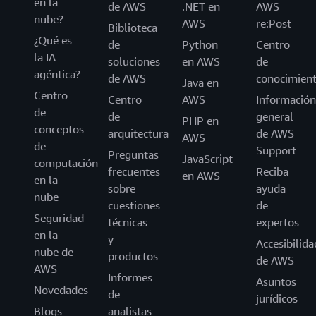
en la
de AWS
.NET en
AWS
nube?
AWS
re:Post
Biblioteca
¿Qué es
de
Python
Centro
la IA
soluciones
en AWS
de
agéntica?
de AWS
conocimien
Java en
Centro
Centro
AWS
Información
de
de
general
PHP en
conceptos
arquitectura
de AWS
AWS
de
Support
Preguntas
JavaScript
computación
frecuentes
Reciba
en AWS
en la
sobre
ayuda
nube
cuestiones
de
Seguridad
técnicas
expertos
en la
y
Accesibilida
nube de
productos
de AWS
AWS
Informes
Asuntos
Novedades
de
jurídicos
Blogs
analistas