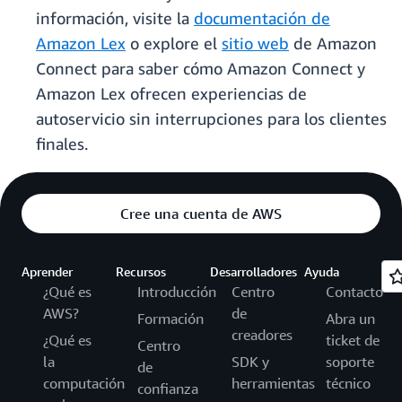
información, visite la
documentación de
Amazon Lex
o explore el
sitio web
de Amazon
Connect para saber cómo Amazon Connect y
Amazon Lex ofrecen experiencias de
autoservicio sin interrupciones para los clientes
finales.
Cree una cuenta de AWS
Aprender
Recursos
Desarrolladores
Ayuda
¿Qué es
Introducción
Centro
Contacto
AWS?
de
Formación
Abra un
creadores
¿Qué es
ticket de
Centro
la
SDK y
soporte
de
computación
herramientas
técnico
confianza