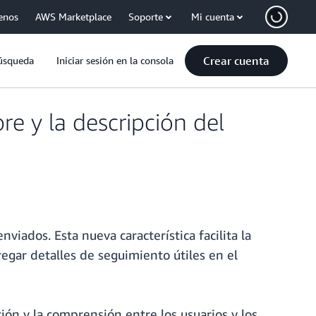
enos
AWS Marketplace
Soporte
Mi cuenta
Crear cuenta
úsqueda
Iniciar sesión en la consola
e y la descripción del
iados. Esta nueva característica facilita la
regar detalles de seguimiento útiles en el
ón y la comprensión entre los usuarios y los