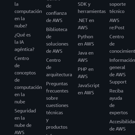
la
SDK y
soporte
de
computación
herramientas
técnico
confianza
en la
de AWS
.NET en
AWS
nube?
AWS
re:Post
Biblioteca
¿Qué es
de
Python
Centro
la IA
soluciones
en AWS
de
agéntica?
de AWS
conocimien
Java en
Centro
Centro
AWS
Información
de
de
general
PHP en
conceptos
arquitectura
de AWS
AWS
de
Support
Preguntas
JavaScript
computación
frecuentes
Reciba
en AWS
en la
sobre
ayuda
nube
cuestiones
de
Seguridad
técnicas
expertos
en la
y
Accesibilida
nube de
productos
de AWS
AWS