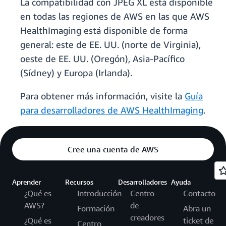
La compatibilidad con JPEG XL está disponible
en todas las regiones de AWS en las que AWS
HealthImaging está disponible de forma
general: este de EE. UU. (norte de Virginia),
oeste de EE. UU. (Oregón), Asia-Pacífico
(Sídney) y Europa (Irlanda).
Para obtener más información, visite la
Guía
para desarrolladores de AWS HealthImaging
.
Cree una cuenta de AWS
Aprender
Recursos
Desarrolladores
Ayuda
¿Qué es
Introducción
Centro
Contacto
AWS?
de
Formación
Abra un
creadores
¿Qué es
ticket de
Centro