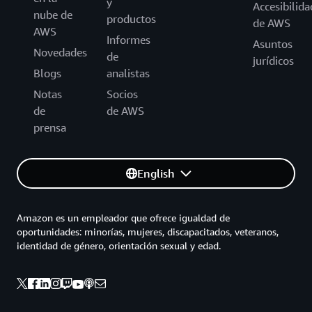
y
Accesibilida
nube de
productos
de AWS
AWS
Informes
Asuntos
Novedades
de
jurídicos
Blogs
analistas
Notas
Socios
de
de AWS
prensa
English
Amazon es un empleador que ofrece igualdad de
oportunidades: minorías, mujeres, discapacitados, veteranos,
identidad de género, orientación sexual y edad.