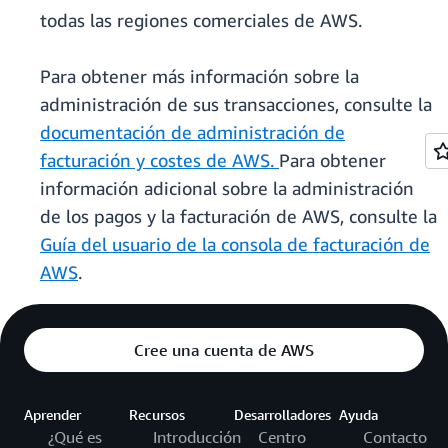
todas las regiones comerciales de AWS.
Para obtener más información sobre la
administración de sus transacciones, consulte la
documentación de administración de
facturación y costes de AWS.
Para obtener
información adicional sobre la administración
de los pagos y la facturación de AWS, consulte la
Guía del usuario de la consola de facturación de
AWS
.
Cree una cuenta de AWS
Aprender
Recursos
Desarrolladores
Ayuda
¿Qué es
Introducción
Centro
Contacto