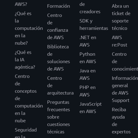
AWS?
de
Formación
Abra un
creadores
¿Qué es
ticket de
Centro
la
SDK y
soporte
de
computación
herramientas
técnico
confianza
en la
de AWS
.NET en
AWS
nube?
AWS
re:Post
Biblioteca
¿Qué es
de
Python
Centro
la IA
soluciones
en AWS
de
agéntica?
de AWS
conocimien
Java en
Centro
Centro
AWS
Información
de
de
general
PHP en
conceptos
arquitectura
de AWS
AWS
de
Support
Preguntas
JavaScript
computación
frecuentes
Reciba
en AWS
en la
sobre
ayuda
nube
cuestiones
de
Seguridad
técnicas
expertos
en la