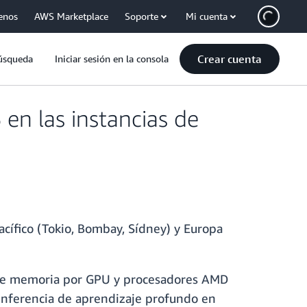
enos
AWS Marketplace
Soporte
Mi cuenta
Crear cuenta
úsqueda
Iniciar sesión en la consola
en las instancias de
cífico (Tokio, Bombay, Sídney) y Europa
de memoria por GPU y procesadores AMD
 inferencia de aprendizaje profundo en