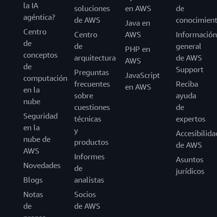
la IA
soluciones
en AWS
de
agéntica?
de AWS
conocimien
Java en
Centro
Centro
AWS
Información
de
de
general
PHP en
conceptos
arquitectura
de AWS
AWS
de
Support
Preguntas
JavaScript
computación
frecuentes
Reciba
en AWS
en la
sobre
ayuda
nube
cuestiones
de
Seguridad
técnicas
expertos
en la
y
Accesibilida
nube de
productos
de AWS
AWS
Informes
Asuntos
Novedades
de
jurídicos
Blogs
analistas
Notas
Socios
de
de AWS