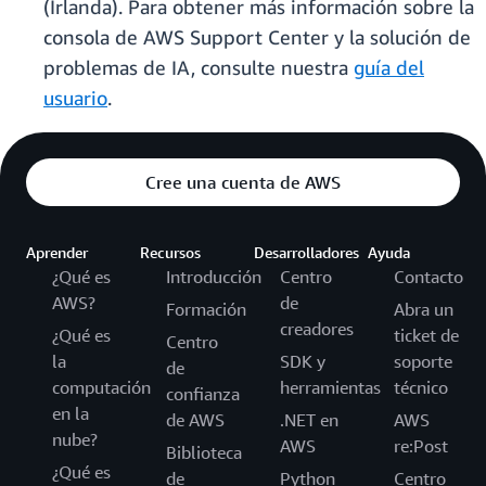
(Irlanda). Para obtener más información sobre la
consola de AWS Support Center y la solución de
problemas de IA, consulte nuestra
guía del
usuario
.
Cree una cuenta de AWS
Aprender
Recursos
Desarrolladores
Ayuda
¿Qué es
Introducción
Centro
Contacto
AWS?
de
Formación
Abra un
creadores
¿Qué es
ticket de
Centro
la
SDK y
soporte
de
computación
herramientas
técnico
confianza
en la
de AWS
.NET en
AWS
nube?
AWS
re:Post
Biblioteca
¿Qué es
de
Python
Centro