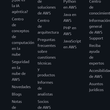
de
Python
Centro
la IA
soluciones
en AWS
de
agéntica?
de AWS
conocimien
Java en
Centro
Centro
AWS
Información
de
de
general
PHP en
conceptos
arquitectura
de AWS
AWS
de
Support
Preguntas
JavaScript
computación
frecuentes
Reciba
en AWS
en la
sobre
ayuda
nube
cuestiones
de
Seguridad
técnicas
expertos
en la
y
Accesibilida
nube de
productos
de AWS
AWS
Informes
Asuntos
Novedades
de
jurídicos
Blogs
analistas
Notas
Socios
de
de AWS