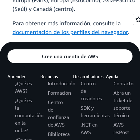
Europa (París), Europa (Estocolmo), Asia-Pacífico
(Seúl) y Canadá (centro).
Para obtener más información, consulte la
documentación de los perfiles del navegador
.
Cree una cuenta de AWS
Aprender
Recursos
Desarrolladores
Ayuda
¿Qué es
Introducción
Centro
Contacto
AWS?
de
Formación
Abra un
creadores
¿Qué es
ticket de
Centro
la
SDK y
soporte
de
computación
herramientas
técnico
confianza
en la
de AWS
.NET en
AWS
nube?
AWS
re:Post
Biblioteca
¿Qué es