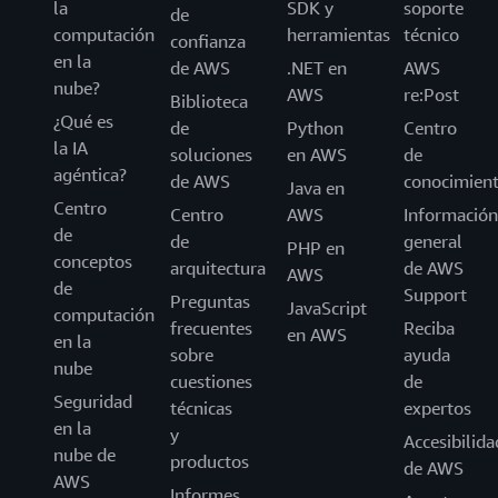
la
SDK y
soporte
de
computación
herramientas
técnico
confianza
en la
de AWS
.NET en
AWS
nube?
AWS
re:Post
Biblioteca
¿Qué es
de
Python
Centro
la IA
soluciones
en AWS
de
agéntica?
de AWS
conocimien
Java en
Centro
Centro
AWS
Información
de
de
general
PHP en
conceptos
arquitectura
de AWS
AWS
de
Support
Preguntas
JavaScript
computación
frecuentes
Reciba
en AWS
en la
sobre
ayuda
nube
cuestiones
de
Seguridad
técnicas
expertos
en la
y
Accesibilida
nube de
productos
de AWS
AWS
Informes