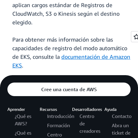
aplican cargos estándar de Registros de
CloudWatch, S3 o Kinesis según el destino
elegido.
Para obtener más información sobre las
capacidades de registro del modo automático
de EKS, consulte la
documentación de Amazon
EKS
.
Cree una cuenta de AWS
Aprender
Recursos
Desarrolladores
Ayuda
¿Qué es
Introducción
Centro
Contacto
AWS?
de
Formación
Abra un
creadores
¿Qué es
ticket de
Centro