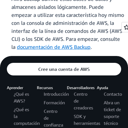
almacenes aislados lógicamente. Puede
empezar a utilizar esta característica hoy mismo
con la consola de administración de AWS, la
interfaz de la línea de comandos de AWS (AWS
CLI) o los SDK de AWS. Para empezar, consulte
la
documentación de AWS Backup
.
Cree una cuenta de AWS
Aprender
Recursos
Desarrolladores
Ayuda
¿Qué es
Introducción
Centro
Contacto
AWS?
de
Formación
Abra un
creadores
¿Qué es
ticket de
Centro
la
SDK y
soporte
de
computación
herramientas
técnico
confianza