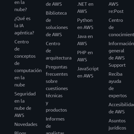
en la
de AWS
.NET en
AWS
nube?
AWS
re:Post
Biblioteca
¿Qué es
de
Python
Centro
la IA
soluciones
en AWS
de
agéntica?
de AWS
conocimien
Java en
Centro
Centro
AWS
Información
de
de
general
PHP en
conceptos
arquitectura
de AWS
AWS
de
Support
Preguntas
JavaScript
computación
frecuentes
Reciba
en AWS
en la
sobre
ayuda
nube
cuestiones
de
Seguridad
técnicas
expertos
en la
y
Accesibilida
nube de
productos
de AWS
AWS
Informes
Asuntos
Novedades
de
jurídicos
Blogs
analistas