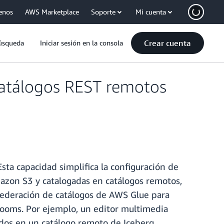
enos
AWS Marketplace
Soporte
Mi cuenta
Crear cuenta
úsqueda
Iniciar sesión en la consola
catálogos REST remotos
 Esta capacidad simplifica la configuración de
Amazon S3 y catalogadas en catálogos remotos,
 federación de catálogos de AWS Glue para
Rooms. Por ejemplo, un editor multimedia
ados en un catálogo remoto de Iceberg