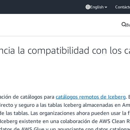
English
Contáct
B
ia la compatibilidad con los 
ción de catálogos para
catálogos remotos de Iceberg
.
 directo y seguro a las tablas Iceberg almacenadas en 
de las tablas. Las organizaciones ahora pueden usar la
e Iceberg existente en una colaboración de AWS Clean 
 datos de AWS Glue y un anunciante con datos catalog