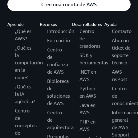
Cree una cuenta de AWS
Aprender
Recursos
Desarrolladores
Ayuda
¿Qué es
Introducción
Centro
Contacto
AWS?
de
Formación
Abra un
creadores
¿Qué es
ticket de
Centro
la
SDK y
soporte
de
computación
herramientas
técnico
confianza
en la
de AWS
.NET en
AWS
nube?
AWS
re:Post
Biblioteca
¿Qué es
de
Python
Centro
la IA
soluciones
en AWS
de
agéntica?
de AWS
conocimien
Java en
Centro
Centro
AWS
Información
de
de
general
PHP en
conceptos
arquitectura
de AWS
AWS
de
Support
Preguntas