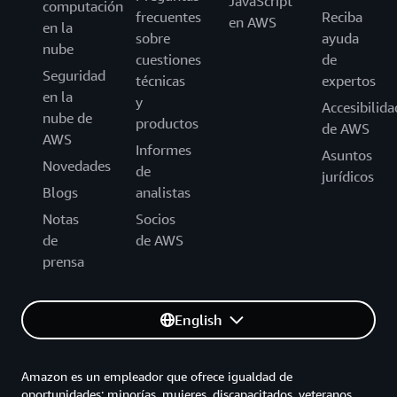
JavaScript
computación
frecuentes
Reciba
en AWS
en la
sobre
ayuda
nube
cuestiones
de
Seguridad
técnicas
expertos
en la
y
Accesibilida
nube de
productos
de AWS
AWS
Informes
Asuntos
Novedades
de
jurídicos
Blogs
analistas
Notas
Socios
de
de AWS
prensa
English
Amazon es un empleador que ofrece igualdad de
oportunidades: minorías, mujeres, discapacitados, veteranos,