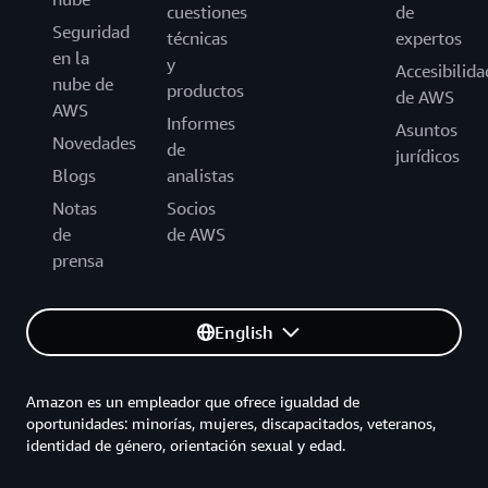
cuestiones
de
Seguridad
técnicas
expertos
en la
y
Accesibilida
nube de
productos
de AWS
AWS
Informes
Asuntos
Novedades
de
jurídicos
Blogs
analistas
Notas
Socios
de
de AWS
prensa
English
Amazon es un empleador que ofrece igualdad de
oportunidades: minorías, mujeres, discapacitados, veteranos,
identidad de género, orientación sexual y edad.