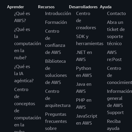
Aprender
Recursos
Desarrolladores
Ayuda
¿Qué es
Introducción
Centro
Contacto
AWS?
de
Formación
Abra un
creadores
¿Qué es
ticket de
Centro
la
SDK y
soporte
de
computación
herramientas
técnico
confianza
en la
de AWS
.NET en
AWS
nube?
AWS
re:Post
Biblioteca
¿Qué es
de
Python
Centro
la IA
soluciones
en AWS
de
agéntica?
de AWS
conocimien
Java en
Centro
Centro
AWS
Información
de
de
general
PHP en
conceptos
arquitectura
de AWS
AWS
de
Support
Preguntas
JavaScript
computación
frecuentes
Reciba
en AWS
en la
sobre
ayuda
nube