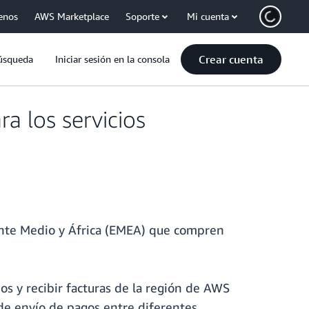
enos
AWS Marketplace
Soporte
Mi cuenta
Crear cuenta
úsqueda
Iniciar sesión en la consola
a los servicios
iente Medio y África (EMEA) que compren
s y recibir facturas de la región de AWS
 de envío de pagos entre diferentes