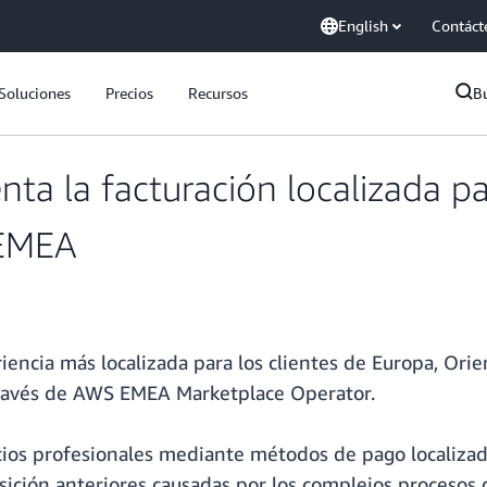
English
Contáct
Soluciones
Precios
Recursos
B
a la facturación localizada par
 EMEA
encia más localizada para los clientes de Europa, Or
 través de AWS EMEA Marketplace Operator.
cios profesionales mediante métodos de pago localizado
sición anteriores causadas por los complejos procesos