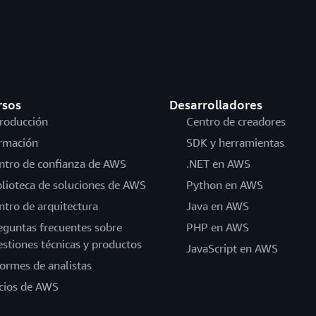
rsos
Desarrolladores
troducción
Centro de creadores
rmación
SDK y herramientas
ntro de confianza de AWS
.NET en AWS
blioteca de soluciones de AWS
Python en AWS
ntro de arquitectura
Java en AWS
eguntas frecuentes sobre
PHP en AWS
estiones técnicas y productos
JavaScript en AWS
formes de analistas
cios de AWS