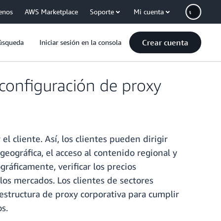
enos
AWS Marketplace
Soporte
Mi cuenta
Crear cuenta
úsqueda
Iniciar sesión en la consola
onfiguración de proxy
cliente. Así, los clientes pueden dirigir
eográfica, el acceso al contenido regional y
ráficamente, verificar los precios
 los mercados. Los clientes de sectores
raestructura de proxy corporativa para cumplir
s.