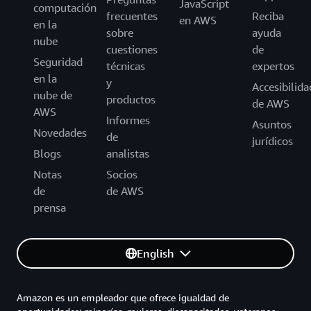
JavaScript
computación
frecuentes
Reciba
en AWS
en la
sobre
ayuda
nube
cuestiones
de
Seguridad
técnicas
expertos
en la
y
Accesibilida
nube de
productos
de AWS
AWS
Informes
Asuntos
Novedades
de
jurídicos
Blogs
analistas
Notas
Socios
de
de AWS
prensa
English
Amazon es un empleador que ofrece igualdad de