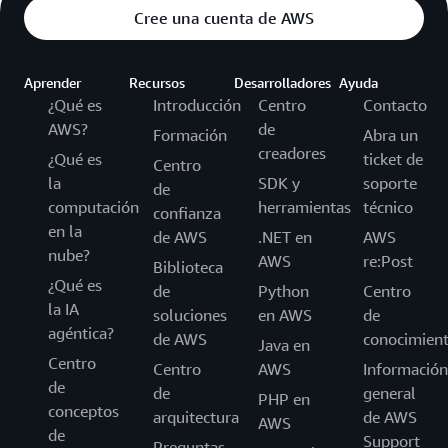
Cree una cuenta de AWS
Aprender
Recursos
Desarrolladores
Ayuda
¿Qué es
Introducción
Centro
Contacto
AWS?
de
Formación
Abra un
creadores
¿Qué es
ticket de
Centro
la
SDK y
soporte
de
computación
herramientas
técnico
confianza
en la
de AWS
.NET en
AWS
nube?
AWS
re:Post
Biblioteca
¿Qué es
de
Python
Centro
la IA
soluciones
en AWS
de
agéntica?
de AWS
conocimien
Java en
Centro
Centro
AWS
Información
de
de
general
PHP en
conceptos
arquitectura
de AWS
AWS
de
Support
Preguntas