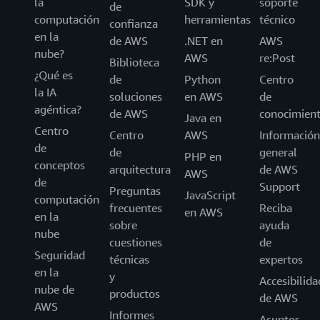
la
SDK y
soporte
de
computación
herramientas
técnico
confianza
en la
de AWS
.NET en
AWS
nube?
AWS
re:Post
Biblioteca
¿Qué es
de
Python
Centro
la IA
soluciones
en AWS
de
agéntica?
de AWS
conocimien
Java en
Centro
Centro
AWS
Información
de
de
general
PHP en
conceptos
arquitectura
de AWS
AWS
de
Support
Preguntas
JavaScript
computación
frecuentes
Reciba
en AWS
en la
sobre
ayuda
nube
cuestiones
de
Seguridad
técnicas
expertos
en la
y
Accesibilida
nube de
productos
de AWS
AWS
Informes
Asuntos