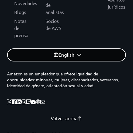
Novedades
de
jurídicos
Blogs
analistas
Notas
Socios
de
de AWS
prensa
English
Amazon es un empleador que ofrece igualdad de
oportunidades: minorías, mujeres, discapacitados, veteranos,
identidad de género, orientación sexual y edad.
Volver arriba