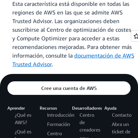
Esta característica está disponible en todas las
regiones de AWS en las que se admite AWS
Trusted Advisor. Las organizaciones deben
suscribirse al Centro de optimización de costes
y Compute Optimizer para acceder a estas
recomendaciones mejoradas. Para obtener más
información, consulte la
documentación de AWS
Trusted Advisor
.
Cree una cuenta de AWS
Aprender
Recursos
Desarrolladores
Ayuda
¿Qué es
Introducción
Centro
Contacto
AWS?
de
Formación
Abra un
creadores
¿Qué es
ticket de
Centro