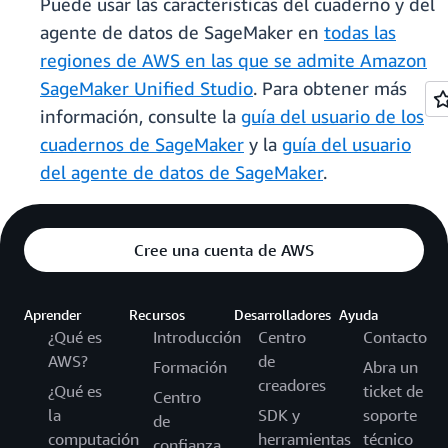
Puede usar las características del cuaderno y del
agente de datos de SageMaker en
todas las
regiones de AWS en las que se admite Amazon
SageMaker Unified Studio
. Para obtener más
información, consulte la
guía del usuario de los
cuadernos de SageMaker
y la
guía del usuario
del agente de datos de SageMaker
.
Cree una cuenta de AWS
Aprender
Recursos
Desarrolladores
Ayuda
¿Qué es
Introducción
Centro
Contacto
AWS?
de
Formación
Abra un
creadores
¿Qué es
ticket de
Centro
la
SDK y
soporte
de
computación
herramientas
técnico
confianza