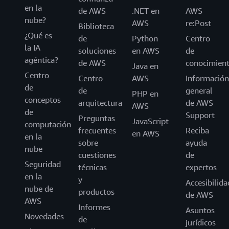
en la
de AWS
.NET en
AWS
nube?
AWS
re:Post
Biblioteca
¿Qué es
de
Python
Centro
la IA
soluciones
en AWS
de
agéntica?
de AWS
conocimien
Java en
Centro
Centro
AWS
Información
de
de
general
PHP en
conceptos
arquitectura
de AWS
AWS
de
Support
Preguntas
JavaScript
computación
frecuentes
Reciba
en AWS
en la
sobre
ayuda
nube
cuestiones
de
Seguridad
técnicas
expertos
en la
y
Accesibilida
nube de
productos
de AWS
AWS
Informes
Asuntos
Novedades
de
jurídicos