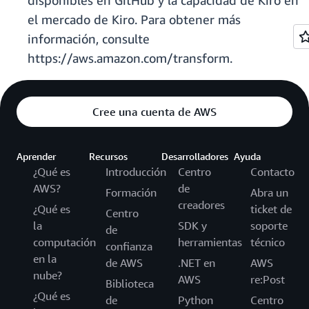
disponibles en GitHub y la capacidad de Kiro en
el mercado de Kiro. Para obtener más
información, consulte
https://aws.amazon.com/transform.
Cree una cuenta de AWS
Aprender
Recursos
Desarrolladores
Ayuda
¿Qué es
Introducción
Centro
Contacto
AWS?
de
Formación
Abra un
creadores
¿Qué es
ticket de
Centro
la
SDK y
soporte
de
computación
herramientas
técnico
confianza
en la
de AWS
.NET en
AWS
nube?
AWS
re:Post
Biblioteca
¿Qué es
de
Python
Centro