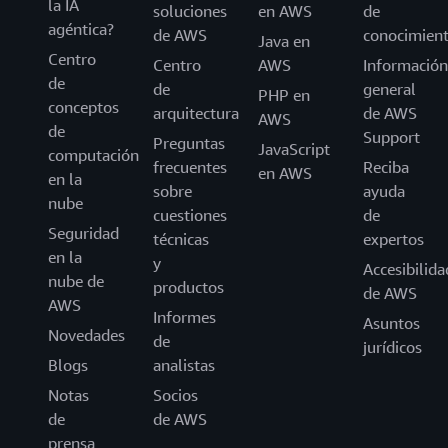
la IA
soluciones
en AWS
de
agéntica?
de AWS
conocimien
Java en
Centro
Centro
AWS
Información
de
de
general
PHP en
conceptos
arquitectura
de AWS
AWS
de
Support
Preguntas
JavaScript
computación
frecuentes
Reciba
en AWS
en la
sobre
ayuda
nube
cuestiones
de
Seguridad
técnicas
expertos
en la
y
Accesibilida
nube de
productos
de AWS
AWS
Informes
Asuntos
Novedades
de
jurídicos
Blogs
analistas
Notas
Socios
de
de AWS
prensa