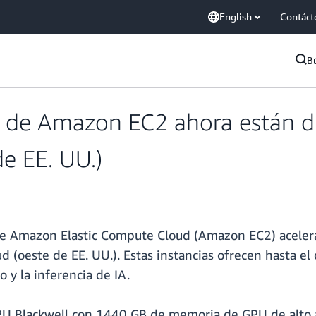
English
Contáct
B
 de Amazon EC2 ahora están di
e EE. UU.)
 de Amazon Elastic Compute Cloud (Amazon EC2) aceler
d (oeste de EE. UU.). Estas instancias ofrecen hasta 
 y la inferencia de IA.
GPU Blackwell con 1440 GB de memoria de GPU de alto