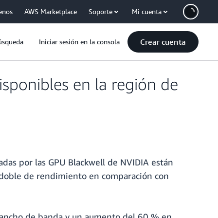
enos
AWS Marketplace
Soporte
Mi cuenta
Crear cuenta
úsqueda
Iniciar sesión en la consola
sponibles en la región de
adas por las GPU Blackwell de NVIDIA están
el doble de rendimiento en comparación con
 ancho de banda y un aumento del 60 % en