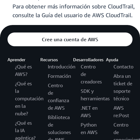
Para obtener más información sobre CloudTrail,
consulte la Guía del usuario de AWS CloudTrail.
Cree una cuenta de AWS
Aprender
Recursos
Desarrolladores
Ayuda
¿Qué es
Introducción
Centro
Contacto
AWS?
de
Formación
Abra un
creadores
¿Qué es
ticket de
Centro
la
SDK y
soporte
de
computación
herramientas
técnico
confianza
en la
de AWS
.NET en
AWS
nube?
AWS
re:Post
Biblioteca
¿Qué es
de
Python
Centro
la IA
soluciones
en AWS
de
agéntica?
de AWS
conocimien