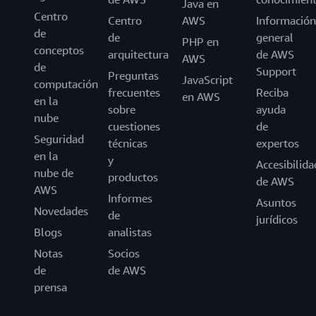
Java en
Centro
Centro
AWS
Información
de
de
general
PHP en
conceptos
arquitectura
de AWS
AWS
de
Support
Preguntas
JavaScript
computación
frecuentes
Reciba
en AWS
en la
sobre
ayuda
nube
cuestiones
de
Seguridad
técnicas
expertos
en la
y
Accesibilida
nube de
productos
de AWS
AWS
Informes
Asuntos
Novedades
de
jurídicos
Blogs
analistas
Notas
Socios
de
de AWS
prensa