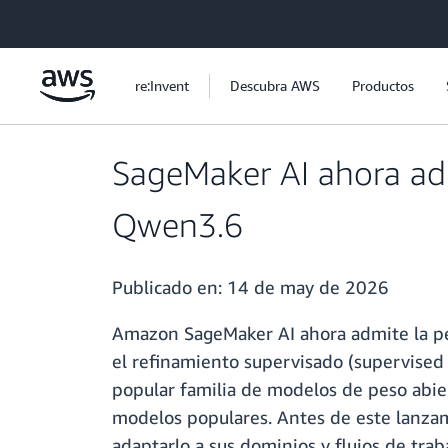
Saltar al contenido principal
re:Invent
Descubra AWS
Productos
SageMaker AI ahora adm
Qwen3.6
Publicado en:
14 de may de 2026
Amazon SageMaker AI ahora admite la p
el refinamiento supervisado (supervised 
popular familia de modelos de peso abie
modelos populares. Antes de este lanza
adaptarlo a sus dominios y flujos de traba