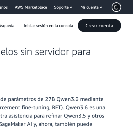
enos
AWS Marketplace
Soporte
Mi cuenta
Crear cuenta
úsqueda
Iniciar sesión en la consola
los sin servidor para
lo de parámetros de 27B Qwen3.6 mediante
forcement fine-tuning, RFT). Qwen3.6 es una
ra asistencia para refinar Qwen3.5 y otros
SageMaker AI y, ahora, también puede