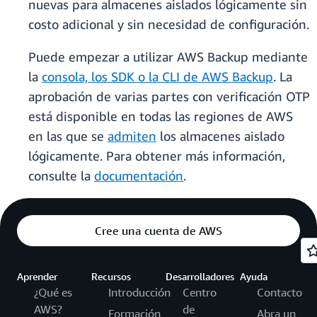
nuevas para almacenes aislados lógicamente sin
costo adicional y sin necesidad de configuración.
Puede empezar a utilizar AWS Backup mediante
la
consola, los SDK o la CLI de AWS Backup
. La
aprobación de varias partes con verificación OTP
está disponible en todas las regiones de AWS
en las que se
admiten
los almacenes aislado
lógicamente. Para obtener más información,
consulte la
documentación
.
Cree una cuenta de AWS
Aprender
Recursos
Desarrolladores
Ayuda
¿Qué es
Introducción
Centro
Contacto
AWS?
de
Formación
Abra un