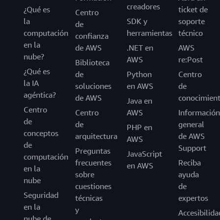
creadores
¿Qué es
ticket de
Centro
la
SDK y
soporte
de
computación
herramientas
técnico
confianza
en la
de AWS
.NET en
AWS
nube?
AWS
re:Post
Biblioteca
¿Qué es
de
Python
Centro
la IA
soluciones
en AWS
de
agéntica?
de AWS
conocimien
Java en
Centro
Centro
AWS
Información
de
de
general
PHP en
conceptos
arquitectura
de AWS
AWS
de
Support
Preguntas
JavaScript
computación
frecuentes
Reciba
en AWS
en la
sobre
ayuda
nube
cuestiones
de
Seguridad
técnicas
expertos
en la
y
Accesibilida
nube de