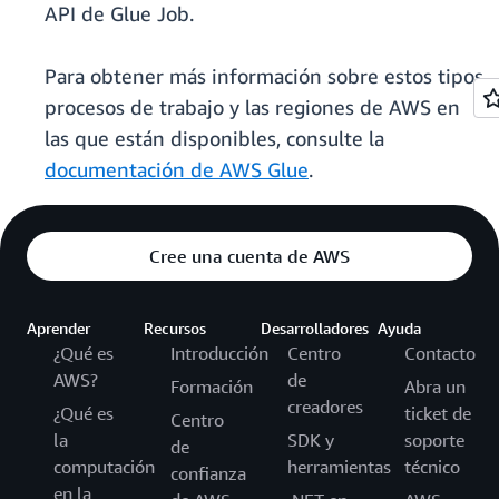
API de Glue Job.
Para obtener más información sobre estos tipos
procesos de trabajo y las regiones de AWS en
las que están disponibles, consulte la
documentación de AWS Glue
.
Cree una cuenta de AWS
Aprender
Recursos
Desarrolladores
Ayuda
¿Qué es
Introducción
Centro
Contacto
AWS?
de
Formación
Abra un
creadores
¿Qué es
ticket de
Centro
la
SDK y
soporte
de
computación
herramientas
técnico
confianza
en la