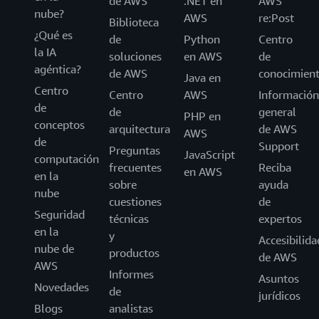
de AWS
.NET en
AWS
nube?
AWS
re:Post
Biblioteca
¿Qué es
de
Python
Centro
la IA
soluciones
en AWS
de
agéntica?
de AWS
conocimien
Java en
Centro
Centro
AWS
Información
de
de
general
PHP en
conceptos
arquitectura
de AWS
AWS
de
Support
Preguntas
JavaScript
computación
frecuentes
Reciba
en AWS
en la
sobre
ayuda
nube
cuestiones
de
Seguridad
técnicas
expertos
en la
y
Accesibilida
nube de
productos
de AWS
AWS
Informes
Asuntos
Novedades
de
jurídicos
Blogs
analistas