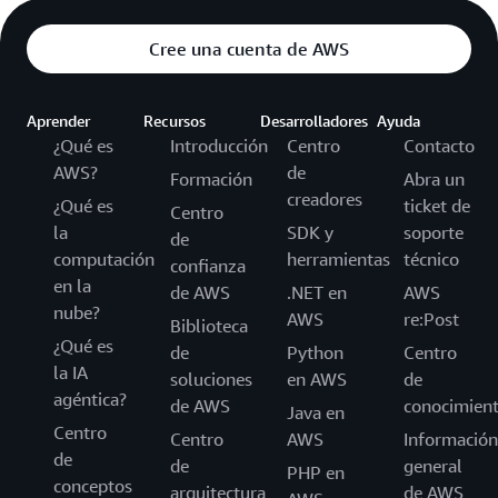
Cree una cuenta de AWS
Aprender
Recursos
Desarrolladores
Ayuda
¿Qué es
Introducción
Centro
Contacto
AWS?
de
Formación
Abra un
creadores
¿Qué es
ticket de
Centro
la
SDK y
soporte
de
computación
herramientas
técnico
confianza
en la
de AWS
.NET en
AWS
nube?
AWS
re:Post
Biblioteca
¿Qué es
de
Python
Centro
la IA
soluciones
en AWS
de
agéntica?
de AWS
conocimien
Java en
Centro
Centro
AWS
Información
de
de
general
PHP en
conceptos
arquitectura
de AWS