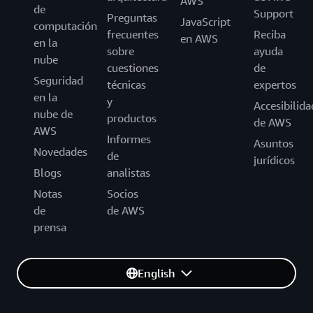
AWS
de
Support
Preguntas
JavaScript
computación
frecuentes
Reciba
en AWS
en la
sobre
ayuda
nube
cuestiones
de
Seguridad
técnicas
expertos
en la
y
Accesibilida
nube de
productos
de AWS
AWS
Informes
Asuntos
Novedades
de
jurídicos
Blogs
analistas
Notas
Socios
de
de AWS
prensa
English