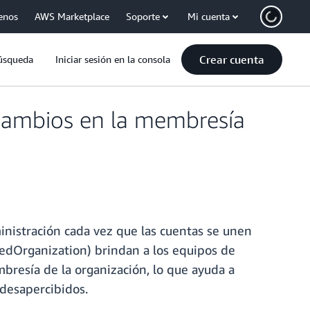
enos
AWS Marketplace
Soporte
Mi cuenta
Crear cuenta
úsqueda
Iniciar sesión en la consola
 cambios en la membresía
nistración cada vez que las cuentas se unen
edOrganization) brindan a los equipos de
bresía de la organización, lo que ayuda a
 desapercibidos.