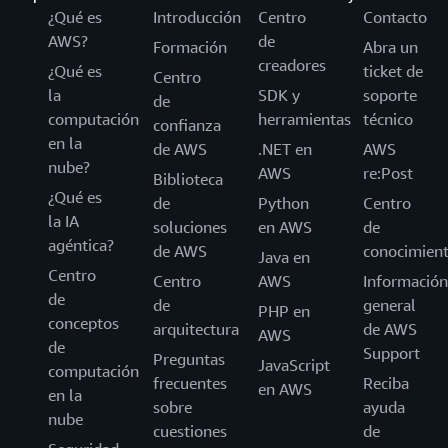
¿Qué es
Introducción
Centro
Contacto
AWS?
de
Formación
Abra un
creadores
¿Qué es
ticket de
Centro
la
SDK y
soporte
de
computación
herramientas
técnico
confianza
en la
de AWS
.NET en
AWS
nube?
AWS
re:Post
Biblioteca
¿Qué es
de
Python
Centro
la IA
soluciones
en AWS
de
agéntica?
de AWS
conocimien
Java en
Centro
Centro
AWS
Información
de
de
general
PHP en
conceptos
arquitectura
de AWS
AWS
de
Support
Preguntas
JavaScript
computación
frecuentes
Reciba
en AWS
en la
sobre
ayuda
nube
cuestiones
de