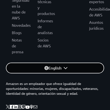
Seguridad
técnicas
expertos
en la
y
Accesibilida
nube de
productos
de AWS
AWS
Informes
Asuntos
Novedades
de
jurídicos
Blogs
analistas
Notas
Socios
de
de AWS
prensa
English
Amazon es un empleador que ofrece igualdad de
oportunidades: minorías, mujeres, discapacitados, veteranos,
identidad de género, orientación sexual y edad.