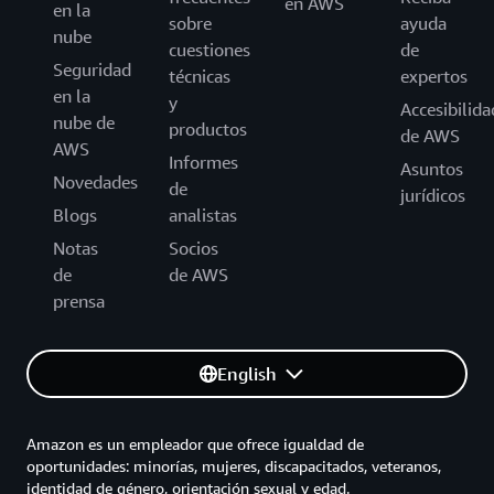
en AWS
en la
sobre
ayuda
nube
cuestiones
de
Seguridad
técnicas
expertos
en la
y
Accesibilida
nube de
productos
de AWS
AWS
Informes
Asuntos
Novedades
de
jurídicos
Blogs
analistas
Notas
Socios
de
de AWS
prensa
English
Amazon es un empleador que ofrece igualdad de
oportunidades: minorías, mujeres, discapacitados, veteranos,
identidad de género, orientación sexual y edad.