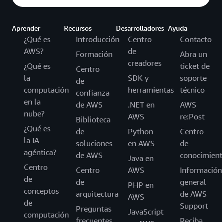
Aprender
Recursos
Desarrolladores
Ayuda
¿Qué es
Introducción
Centro
Contacto
AWS?
de
Formación
Abra un
creadores
¿Qué es
ticket de
Centro
la
SDK y
soporte
de
computación
herramientas
técnico
confianza
en la
de AWS
.NET en
AWS
nube?
AWS
re:Post
Biblioteca
¿Qué es
de
Python
Centro
la IA
soluciones
en AWS
de
agéntica?
de AWS
conocimien
Java en
Centro
Centro
AWS
Información
de
de
general
PHP en
conceptos
arquitectura
de AWS
AWS
de
Support
Preguntas
JavaScript
computación
frecuentes
Reciba