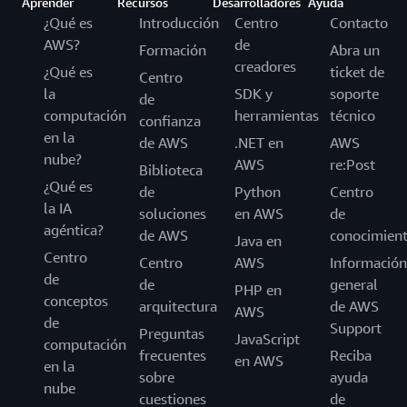
Aprender
Recursos
Desarrolladores
Ayuda
¿Qué es
Introducción
Centro
Contacto
AWS?
de
Formación
Abra un
creadores
¿Qué es
ticket de
Centro
la
SDK y
soporte
de
computación
herramientas
técnico
confianza
en la
de AWS
.NET en
AWS
nube?
AWS
re:Post
Biblioteca
¿Qué es
de
Python
Centro
la IA
soluciones
en AWS
de
agéntica?
de AWS
conocimien
Java en
Centro
Centro
AWS
Información
de
de
general
PHP en
conceptos
arquitectura
de AWS
AWS
de
Support
Preguntas
JavaScript
computación
frecuentes
Reciba
en AWS
en la
sobre
ayuda
nube
cuestiones
de