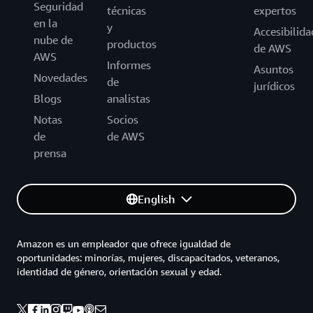
Seguridad
técnicas
expertos
en la
y
Accesibilida
nube de
productos
de AWS
AWS
Informes
Asuntos
Novedades
de
jurídicos
Blogs
analistas
Notas
Socios
de
de AWS
prensa
English
Amazon es un empleador que ofrece igualdad de
oportunidades: minorías, mujeres, discapacitados, veteranos,
identidad de género, orientación sexual y edad.