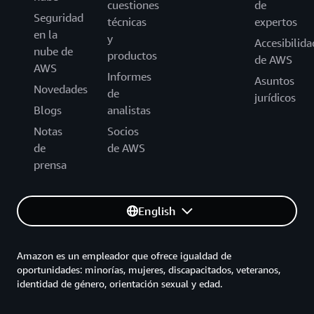
cuestiones
de
Seguridad
técnicas
expertos
en la
y
Accesibilida
nube de
productos
de AWS
AWS
Informes
Asuntos
Novedades
de
jurídicos
Blogs
analistas
Notas
Socios
de
de AWS
prensa
English
Amazon es un empleador que ofrece igualdad de
oportunidades: minorías, mujeres, discapacitados, veteranos,
identidad de género, orientación sexual y edad.