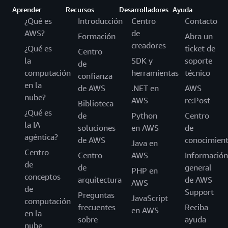
Aprender
Recursos
Desarrolladores
Ayuda
¿Qué es
Introducción
Centro
Contacto
AWS?
de
Formación
Abra un
creadores
¿Qué es
ticket de
Centro
la
SDK y
soporte
de
computación
herramientas
técnico
confianza
en la
de AWS
.NET en
AWS
nube?
AWS
re:Post
Biblioteca
¿Qué es
de
Python
Centro
la IA
soluciones
en AWS
de
agéntica?
de AWS
conocimien
Java en
Centro
Centro
AWS
Información
de
de
general
PHP en
conceptos
arquitectura
de AWS
AWS
de
Support
Preguntas
JavaScript
computación
frecuentes
Reciba
en AWS
en la
sobre
ayuda
nube