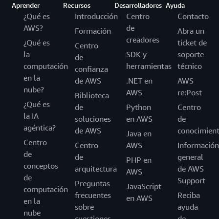
Aprender
Recursos
Desarrolladores
Ayuda
¿Qué es
Introducción
Centro
Contacto
AWS?
de
Formación
Abra un
creadores
¿Qué es
ticket de
Centro
la
SDK y
soporte
de
computación
herramientas
técnico
confianza
en la
de AWS
.NET en
AWS
nube?
AWS
re:Post
Biblioteca
¿Qué es
de
Python
Centro
la IA
soluciones
en AWS
de
agéntica?
de AWS
conocimien
Java en
Centro
Centro
AWS
Información
de
de
general
PHP en
conceptos
arquitectura
de AWS
AWS
de
Support
Preguntas
JavaScript
computación
frecuentes
Reciba
en AWS
en la
sobre
ayuda
nube
cuestiones
de