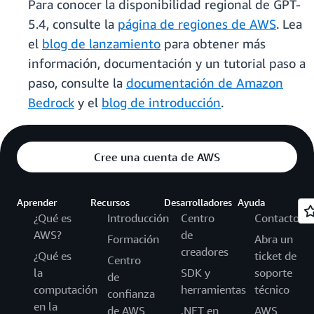
Para conocer la disponibilidad regional de GPT-
5.4, consulte la
página de regiones de AWS
. Lea
el
blog de lanzamiento
para obtener más
información, documentación y un tutorial paso a
paso, consulte la
documentación de Amazon
Bedrock
y el
blog de introducción
.
Cree una cuenta de AWS
Aprender
Recursos
Desarrolladores
Ayuda
¿Qué es
Introducción
Centro
Contacto
AWS?
de
Formación
Abra un
creadores
¿Qué es
ticket de
Centro
la
SDK y
soporte
de
computación
herramientas
técnico
confianza
en la
de AWS
.NET en
AWS