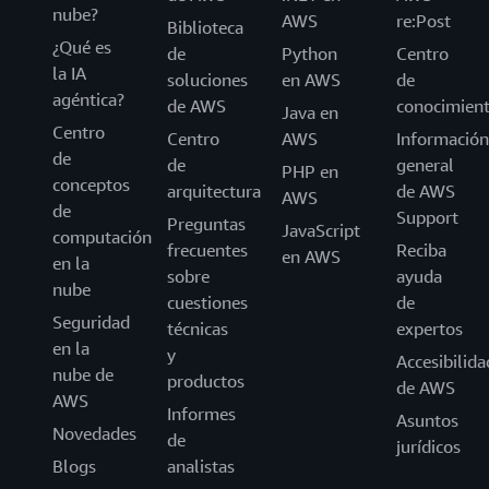
nube?
AWS
re:Post
Biblioteca
¿Qué es
de
Python
Centro
la IA
soluciones
en AWS
de
agéntica?
de AWS
conocimien
Java en
Centro
Centro
AWS
Información
de
de
general
PHP en
conceptos
arquitectura
de AWS
AWS
de
Support
Preguntas
JavaScript
computación
frecuentes
Reciba
en AWS
en la
sobre
ayuda
nube
cuestiones
de
Seguridad
técnicas
expertos
en la
y
Accesibilida
nube de
productos
de AWS
AWS
Informes
Asuntos
Novedades
de
jurídicos
Blogs
analistas