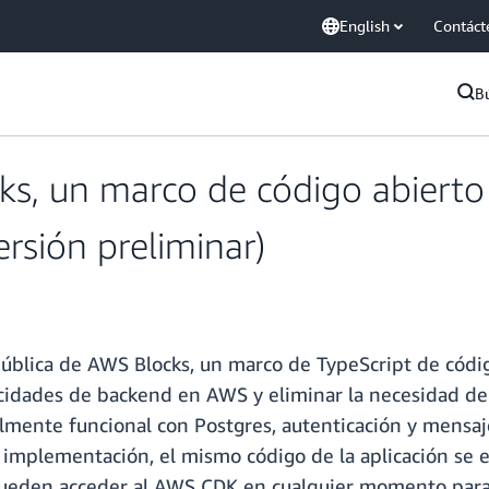
English
Contáct
B
s, un marco de código abierto
rsión preliminar)
pública de AWS Blocks, un marco de TypeScript de códig
cidades de backend en AWS y eliminar la necesidad de
lmente funcional con Postgres, autenticación y mensaj
 implementación, el mismo código de la aplicación se e
pueden acceder al AWS CDK en cualquier momento para re