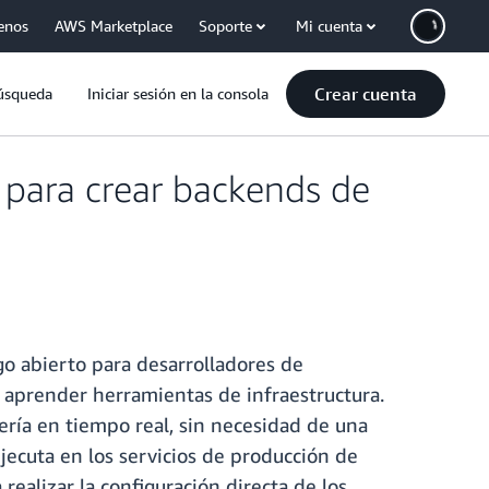
enos
AWS Marketplace
Soporte
Mi cuenta
Crear cuenta
úsqueda
Iniciar sesión en la consola
 para crear backends de
o abierto para desarrolladores de
 aprender herramientas de infraestructura.
ería en tiempo real, sin necesidad de una
jecuta en los servicios de producción de
alizar la configuración directa de los