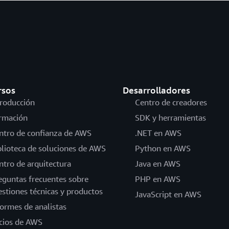
rsos
Desarrolladores
troducción
Centro de creadores
rmación
SDK y herramientas
ntro de confianza de AWS
.NET en AWS
blioteca de soluciones de AWS
Python en AWS
ntro de arquitectura
Java en AWS
eguntas frecuentes sobre
PHP en AWS
estiones técnicas y productos
JavaScript en AWS
formes de analistas
cios de AWS