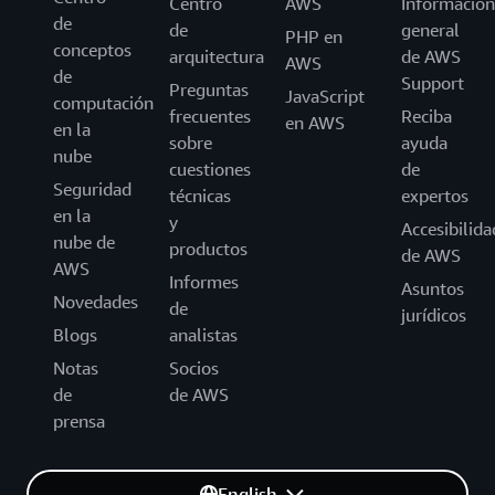
Centro
AWS
Información
de
de
general
PHP en
conceptos
arquitectura
de AWS
AWS
de
Support
Preguntas
JavaScript
computación
frecuentes
Reciba
en AWS
en la
sobre
ayuda
nube
cuestiones
de
Seguridad
técnicas
expertos
en la
y
Accesibilida
nube de
productos
de AWS
AWS
Informes
Asuntos
Novedades
de
jurídicos
Blogs
analistas
Notas
Socios
de
de AWS
prensa
English