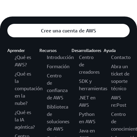
Cree una cuenta de AWS
Aprender
Recursos
Desarrolladores
Ayuda
¿Qué es
Introducción
Centro
Contacto
AWS?
de
Formación
Abra un
creadores
¿Qué es
ticket de
Centro
la
SDK y
soporte
de
computación
herramientas
técnico
confianza
en la
de AWS
.NET en
AWS
nube?
AWS
re:Post
Biblioteca
¿Qué es
de
Python
Centro
la IA
soluciones
en AWS
de
agéntica?
de AWS
conocimien
Java en
Centro