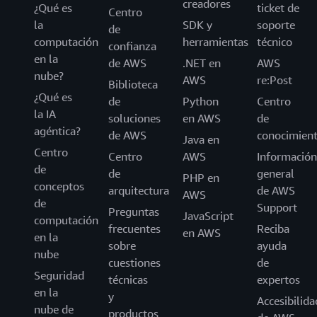
creadores
¿Qué es
ticket de
Centro
la
SDK y
soporte
de
computación
herramientas
técnico
confianza
en la
de AWS
.NET en
AWS
nube?
AWS
re:Post
Biblioteca
¿Qué es
de
Python
Centro
la IA
soluciones
en AWS
de
agéntica?
de AWS
conocimien
Java en
Centro
Centro
AWS
Información
de
de
general
PHP en
conceptos
arquitectura
de AWS
AWS
de
Support
Preguntas
JavaScript
computación
frecuentes
Reciba
en AWS
en la
sobre
ayuda
nube
cuestiones
de
Seguridad
técnicas
expertos
en la
y
Accesibilida
nube de
productos