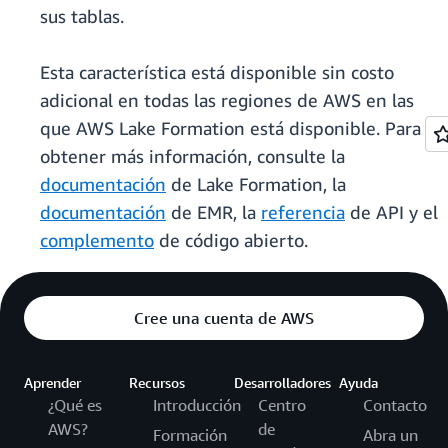
sus tablas.
Esta característica está disponible sin costo
adicional en todas las regiones de AWS en las
que AWS Lake Formation está disponible. Para
obtener más información, consulte la
documentación
de Lake Formation, la
documentación
de EMR, la
referencia
de API y el
complemento
de código abierto.
Cree una cuenta de AWS
Aprender
Recursos
Desarrolladores
Ayuda
¿Qué es
Introducción
Centro
Contacto
AWS?
de
Formación
Abra un