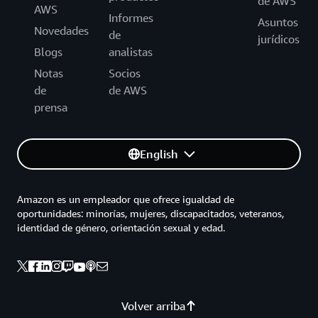
de AWS
AWS
Informes
Asuntos
Novedades
de
jurídicos
Blogs
analistas
Notas
Socios
de
de AWS
prensa
English
Amazon es un empleador que ofrece igualdad de
oportunidades: minorías, mujeres, discapacitados, veteranos,
identidad de género, orientación sexual y edad.
Volver arriba