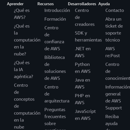
Aprender
Recursos
Desarrolladores
Ayuda
¿Qué es
Introducción
Centro
Contacto
AWS?
de
Formación
Abra un
creadores
¿Qué es
ticket de
Centro
la
SDK y
soporte
de
computación
herramientas
técnico
confianza
en la
de AWS
.NET en
AWS
nube?
AWS
re:Post
Biblioteca
¿Qué es
de
Python
Centro
la IA
soluciones
en AWS
de
agéntica?
de AWS
conocimien
Java en
Centro
Centro
AWS
Información
de
de
general
PHP en
conceptos
arquitectura
de AWS
AWS
de
Support
Preguntas
JavaScript
computación
frecuentes
Reciba
en AWS
en la
sobre
ayuda
nube