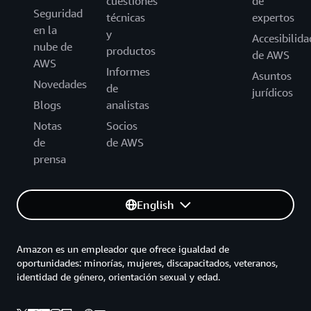
cuestiones
de
Seguridad
técnicas
expertos
en la
y
Accesibilida
nube de
productos
de AWS
AWS
Informes
Asuntos
Novedades
de
jurídicos
Blogs
analistas
Notas
Socios
de
de AWS
prensa
English
Amazon es un empleador que ofrece igualdad de
oportunidades: minorías, mujeres, discapacitados, veteranos,
identidad de género, orientación sexual y edad.