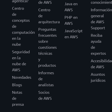
agéntica?
de AWS
conocimien
Java en
Centro
Centro
AWS
Información
de
de
general
PHP en
conceptos
arquitectura
de AWS
AWS
de
Support
Preguntas
JavaScript
computación
frecuentes
Reciba
en AWS
en la
sobre
ayuda
nube
cuestiones
de
Seguridad
técnicas
expertos
en la
y
Accesibilida
nube de
productos
de AWS
AWS
Informes
Asuntos
Novedades
de
jurídicos
Blogs
analistas
Notas
Socios
de
de AWS
prensa