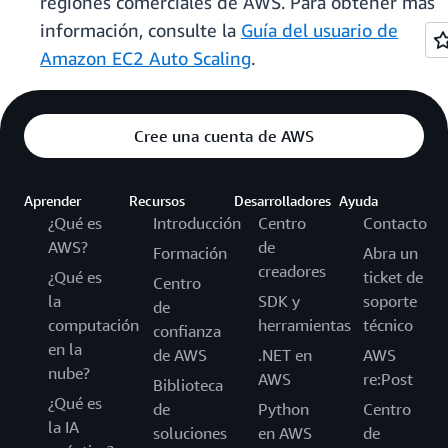
regiones comerciales de AWS. Para obtener más
información, consulte la
Guía del usuario de
Amazon EC2 Auto Scaling
.
Cree una cuenta de AWS
Aprender
Recursos
Desarrolladores
Ayuda
¿Qué es
Introducción
Centro
Contacto
AWS?
de
Formación
Abra un
creadores
¿Qué es
ticket de
Centro
la
SDK y
soporte
de
computación
herramientas
técnico
confianza
en la
de AWS
.NET en
AWS
nube?
AWS
re:Post
Biblioteca
¿Qué es
de
Python
Centro
la IA
soluciones
en AWS
de