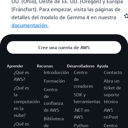
UU. (Ohio), Oeste de EE. UU. (Oregón) y Europa
(Fráncfort). Para empezar, visita las páginas de
detalles del modelo de Gemma 4 en nuestra
documentación.
Cree una cuenta de AWS
Aprender
Recursos
Desarrolladores
Ayuda
¿Qué es
Introducción
Centro
Contacto
AWS?
de
Formación
Abra un
creadores
¿Qué es
ticket de
Centro
la
SDK y
soporte
de
computación
herramientas
técnico
confianza
en la
de AWS
.NET en
AWS
nube?
AWS
re:Post
Biblioteca
¿Qué es
de
Python
Centro