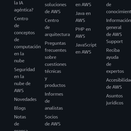
la IA
soluciones
en AWS
de
agéntica?
de AWS
conocimien
Java en
Centro
Centro
AWS
Información
de
de
general
PHP en
conceptos
arquitectura
de AWS
AWS
de
Support
Preguntas
JavaScript
computación
frecuentes
Reciba
en AWS
en la
sobre
ayuda
nube
cuestiones
de
Seguridad
técnicas
expertos
en la
y
Accesibilida
nube de
productos
de AWS
AWS
Informes
Asuntos
Novedades
de
jurídicos
Blogs
analistas
Notas
Socios
de
de AWS
prensa