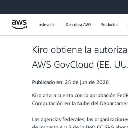
Saltar al contenido principal
re:Invent
Descubra AWS
Productos
Kiro obtiene la autori
AWS GovCloud (EE. UU.
Publicado en:
25 de jun de 2026
Kiro ahora cuenta con la aprobación Fed
Computación en la Nube del Departament
Las agencias federales, las organizacion
de impacto 4 y 5 de la DoD CC SRG ahora