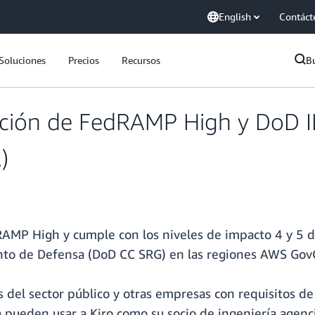
English
Contáct
Soluciones
Precios
Recursos
B
zación de FedRAMP High y DoD I
)
RAMP High y cumple con los niveles de impacto 4 y 5 d
o de Defensa (DoD CC SRG) en las regiones AWS GovCl
es del sector público y otras empresas con requisitos
 pueden usar a Kiro como su socio de ingeniería agenci