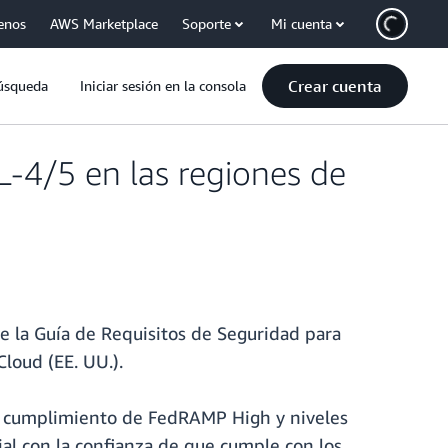
enos
AWS Marketplace
Soporte
Mi cuenta
Crear cuenta
úsqueda
Iniciar sesión en la consola
L-4/5 en las regiones de
e la Guía de Requisitos de Seguridad para
oud (EE. UU.).
 de cumplimiento de FedRAMP High y niveles
al con la confianza de que cumple con los