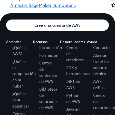
Amazon SageMaker JumpStart
.
Cree una cuenta de AWS
Aprender
Recursos
Desarrolladores
Ayuda
¿Qué es
Introducción
Centro
Contacto
AWS?
de
Formación
Abra un
creadores
¿Qué es
ticket de
Centro
la
SDK y
soporte
de
computación
herramientas
técnico
confianza
en la
de AWS
.NET en
AWS
nube?
AWS
re:Post
Biblioteca
¿Qué es
de
Python
Centro
la IA
soluciones
en AWS
de
agéntica?
de AWS
conocimien
Java en
Centro