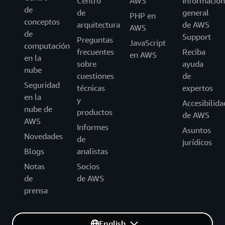
Centro
AWS
Información
de
de
general
PHP en
conceptos
arquitectura
de AWS
AWS
de
Support
Preguntas
JavaScript
computación
frecuentes
Reciba
en AWS
en la
sobre
ayuda
nube
cuestiones
de
Seguridad
técnicas
expertos
en la
y
Accesibilida
nube de
productos
de AWS
AWS
Informes
Asuntos
Novedades
de
jurídicos
Blogs
analistas
Notas
Socios
de
de AWS
prensa
English