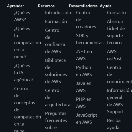
Aprender
Recursos
Desarrolladores
Ayuda
¿Qué es
Introducción
Centro
Contacto
AWS?
de
Formación
Abra un
creadores
¿Qué es
ticket de
Centro
la
SDK y
soporte
de
computación
herramientas
técnico
confianza
en la
de AWS
.NET en
AWS
nube?
AWS
re:Post
Biblioteca
¿Qué es
de
Python
Centro
la IA
soluciones
en AWS
de
agéntica?
de AWS
conocimien
Java en
Centro
Centro
AWS
Información
de
de
general
PHP en
conceptos
arquitectura
de AWS
AWS
de
Support
Preguntas
JavaScript
computación
frecuentes
Reciba
en AWS
en la
sobre
ayuda
nube