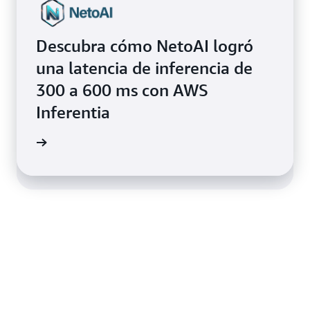
Descubra cómo NetoAI logró
Descubra cómo SplashMusic
una latencia de inferencia de
redujo la latencia de inferencia
300 a 600 ms con AWS
hasta 10 veces con AWS
Inferentia
Inferentia
timonio
timonio