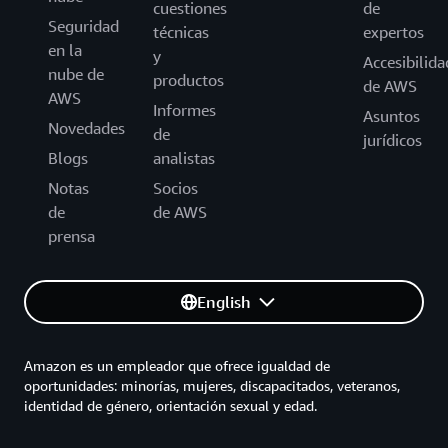
cuestiones
de
Seguridad
técnicas
expertos
en la
y
Accesibilida
nube de
productos
de AWS
AWS
Informes
Asuntos
Novedades
de
jurídicos
Blogs
analistas
Notas
Socios
de
de AWS
prensa
English
Amazon es un empleador que ofrece igualdad de
oportunidades: minorías, mujeres, discapacitados, veteranos,
identidad de género, orientación sexual y edad.