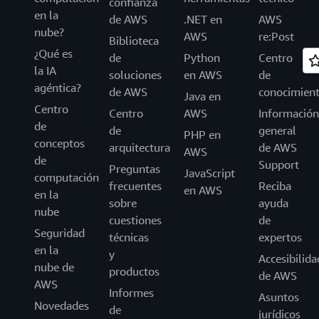
confianza
en la
de AWS
.NET en
AWS
nube?
AWS
re:Post
Biblioteca
¿Qué es
de
Python
Centro
la IA
soluciones
en AWS
de
agéntica?
de AWS
conocimien
Java en
Centro
Centro
AWS
Información
de
de
general
PHP en
conceptos
arquitectura
de AWS
AWS
de
Support
Preguntas
JavaScript
computación
frecuentes
Reciba
en AWS
en la
sobre
ayuda
nube
cuestiones
de
Seguridad
técnicas
expertos
en la
y
Accesibilida
nube de
productos
de AWS
AWS
Informes
Asuntos
Novedades
de
jurídicos