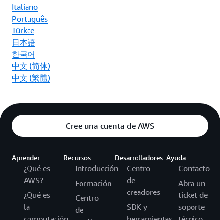
Italiano
Português
Türkçe
日本語
한국어
中文 (简体)
中文 (繁體)
Cree una cuenta de AWS
Aprender
Recursos
Desarrolladores
Ayuda
¿Qué es
Introducción
Centro
Contacto
AWS?
de
Formación
Abra un
creadores
¿Qué es
ticket de
Centro
la
SDK y
soporte
de
computación
herramientas
técnico