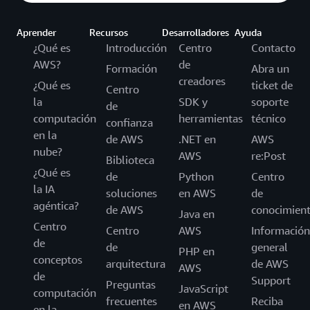
Aprender
Recursos
Desarrolladores
Ayuda
¿Qué es
Introducción
Centro
Contacto
AWS?
de
Formación
Abra un
creadores
¿Qué es
ticket de
Centro
la
SDK y
soporte
de
computación
herramientas
técnico
confianza
en la
de AWS
.NET en
AWS
nube?
AWS
re:Post
Biblioteca
¿Qué es
de
Python
Centro
la IA
soluciones
en AWS
de
agéntica?
de AWS
conocimien
Java en
Centro
Centro
AWS
Información
de
de
general
PHP en
conceptos
arquitectura
de AWS
AWS
de
Support
Preguntas
JavaScript
computación
frecuentes
Reciba
en AWS
en la