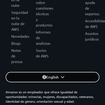
sobre
ayuda
nube
cuestiones
de
Seguridad
técnicas
expertos
en la
y
Accesibilida
nube de
productos
de AWS
AWS
Informes
Asuntos
Novedades
de
jurídicos
Blogs
analistas
Notas
Socios
de
de AWS
prensa
English
Amazon es un empleador que ofrece igualdad de
oportunidades: minorías, mujeres, discapacitados, veteranos,
identidad de género, orientación sexual y edad.